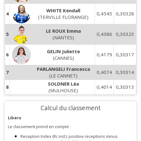
WHITE Kendall
4
0,4545
0,30328
(TERVILLE FLORANGE)
LE ROUX Emma
5
0,4386
0,30323
(NANTES)
GELIN Juliette
6
0,4179
0,30317
(CANNES)
PARLANGELI Francesca
7
0,4074
0,30314
(LE CANNET)
SOLDNER Léa
8
0,4014
0,30313
(MULHOUSE)
Calcul du classement
Libero
Le classement prend en compte :
Reception Index (Rc ind.): positive receptions minus