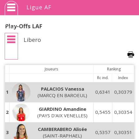
Ligue AF
Play-Offs LAF
Libero
Joueurs
Ranking
Rc ind.
Index
PALACIOS Vanessa
1
0,6341
0,30379
(MARCQ EN BAROEUL)
GIARDINO Amandine
2
0,5455
0,30354
(PAYS D'AIX VENELLES)
CAMBERABERO Alisée
3
0,5357
0,30351
(SAINT-RAPHAEL)