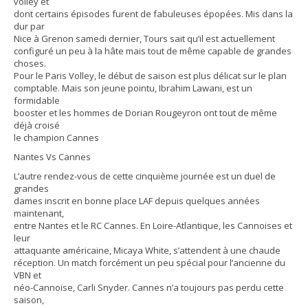
volley et
dont certains épisodes furent de fabuleuses épopées. Mis dans la
dur par
Nice à Grenon samedi dernier, Tours sait qu’il est actuellement
configuré un peu à la hâte mais tout de même capable de grandes
choses.
Pour le Paris Volley, le début de saison est plus délicat sur le plan
comptable. Mais son jeune pointu, Ibrahim Lawani, est un
formidable
booster et les hommes de Dorian Rougeyron ont tout de même
déjà croisé
le champion Cannes
Nantes Vs Cannes
L’autre rendez-vous de cette cinquième journée est un duel de
grandes
dames inscrit en bonne place LAF depuis quelques années
maintenant,
entre Nantes et le RC Cannes. En Loire-Atlantique, les Cannoises et
leur
attaquante américaine, Micaya White, s’attendent à une chaude
réception. Un match forcément un peu spécial pour l’ancienne du
VBN et
néo-Cannoise, Carli Snyder. Cannes n’a toujours pas perdu cette
saison,