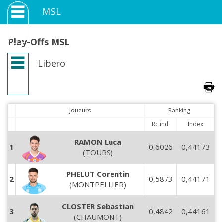
MSL
Play-Offs MSL
Libero
Joueurs
Ranking
Rc ind.
Index
RAMON Luca
1
0,6026
0,44173
(TOURS)
PHELUT Corentin
2
0,5873
0,44171
(MONTPELLIER)
CLOSTER Sebastian
3
0,4842
0,44161
(CHAUMONT)