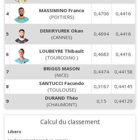
MASSIMINO Franco
4
0,4706
0,4416
(POITIERS)
DEMIRYUREK Okan
5
0,4694
0,4416
(CANNES)
LOUBEYRE Thibault
6
0,4683
0,4416
(TOURCOING )
BRIGGS MASON
7
0,4474
0,44158
(NICE)
SANTUCCI Facundo
8
0,3167
0,44145
(TOULOUSE)
DURAND Théo
9
0,15
0,44129
(CHAUMONT)
Calcul du classement
Libero