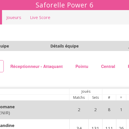
Saforelle Power 6
Joueurs
Live Score
quipe
Détails équipe
Réceptionneur - Attaquant
Pointu
Central
Joués
Matchs
Sets
#
=
Romane
2
2
8
1
ENIR)
andine
34
131
111
26