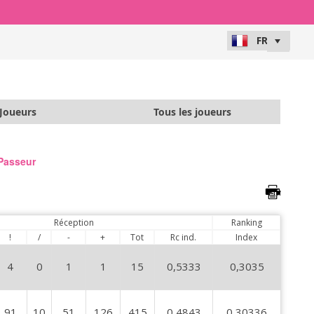
Joueurs
Tous les joueurs
Passeur
Réception
Ranking
!
/
-
+
Tot
Rc ind.
Index
4
0
1
1
15
0,5333
0,3035
91
10
51
126
415
0,4843
0,30336