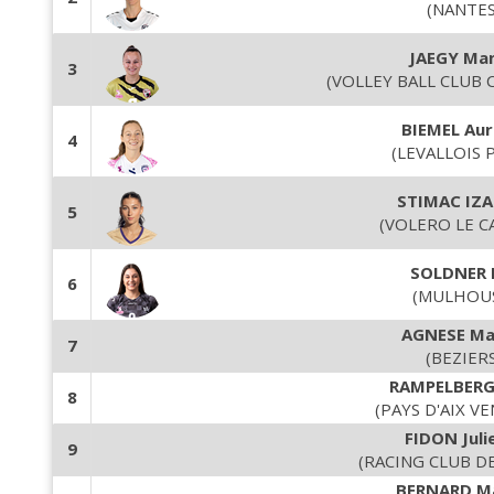
(NANTES
JAEGY Ma
3
(VOLLEY BALL CLUB 
BIEMEL Aur
4
(LEVALLOIS 
STIMAC IZA
5
(VOLERO LE C
SOLDNER 
6
(MULHOU
AGNESE Ma
7
(BEZIER
RAMPELBERG 
8
(PAYS D'AIX VE
FIDON Juli
9
(RACING CLUB D
BERNARD M