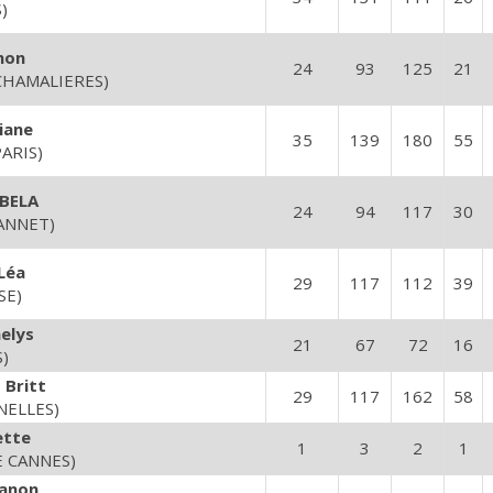
)
non
24
93
125
21
CHAMALIERES)
iane
35
139
180
55
PARIS)
BELA
24
94
117
30
ANNET)
Léa
29
117
112
39
SE)
elys
21
67
72
16
S)
Britt
29
117
162
58
NELLES)
ette
1
3
2
1
E CANNES)
anon