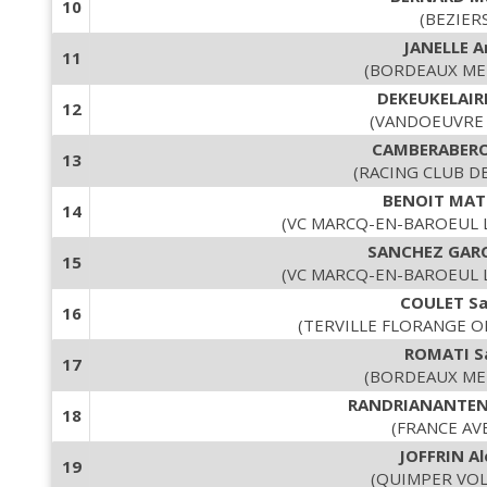
10
(BEZIER
JANELLE A
11
(BORDEAUX ME
DEKEUKELAIRE
12
(VANDOEUVRE
CAMBERABERO 
13
(RACING CLUB D
BENOIT MAT
14
(VC MARCQ-EN-BAROEUL 
SANCHEZ GARC
15
(VC MARCQ-EN-BAROEUL 
COULET Sa
16
(TERVILLE FLORANGE O
ROMATI S
17
(BORDEAUX ME
RANDRIANANTEN
18
(FRANCE AV
JOFFRIN Al
19
(QUIMPER VOL