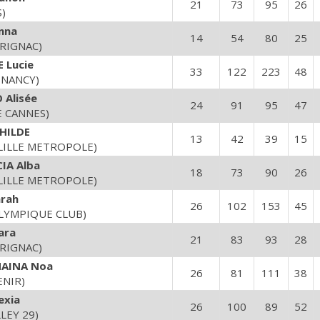
21
73
95
26
S)
nna
14
54
80
25
RIGNAC)
 Lucie
33
122
223
48
 NANCY)
Alisée
24
91
95
47
E CANNES)
HILDE
13
42
39
15
LILLE METROPOLE)
IA Alba
18
73
90
26
LILLE METROPOLE)
rah
26
102
153
45
LYMPIQUE CLUB)
ara
21
83
93
28
RIGNAC)
AINA Noa
26
81
111
38
ENIR)
exia
26
100
89
52
LEY 29)