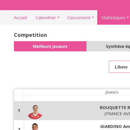
Accueil
Calendrier
Classement
Statistiques
Competition
Meilleurs joueurs
Synthèse é
Libero
Joueurs
ROUQUETTE 
1
(FRANCE AV
GIARDINO Am
2