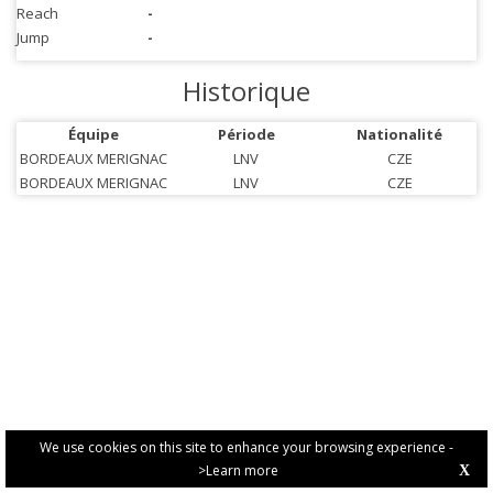
Reach
-
Jump
-
Historique
Équipe
Période
Nationalité
BORDEAUX MERIGNAC
LNV
CZE
BORDEAUX MERIGNAC
LNV
CZE
We use cookies on this site to enhance your browsing experience -
>Learn more
X
PRIVACY POLICY