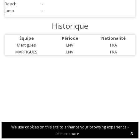
Reach
-
Jump
-
Historique
Équipe
Période
Nationalité
Martigues
LNV
FRA
MARTIGUES
LNV
FRA
We use cookies on this site to enhance your browsing experience -
>Learn more
X
PRIVACY POLICY