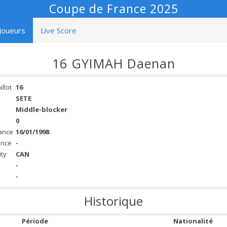
Coupe de France 2025
Joueurs
Live Score
16 GYIMAH Daenan
llot
16
SETE
Middle-blocker
0
ance
16/01/1998
ance
-
ity
CAN
-
-
Historique
Période
Nationalité