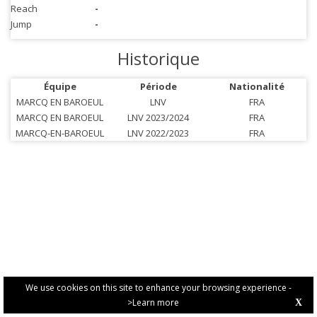
Reach
-
Jump
-
Historique
Équipe
Période
Nationalité
MARCQ EN BAROEUL
LNV
FRA
MARCQ EN BAROEUL
LNV 2023/2024
FRA
MARCQ-EN-BAROEUL
LNV 2022/2023
FRA
We use cookies on this site to enhance your browsing experience -
>Learn more
X
PRIVACY POLICY