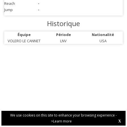
Reach
-
Jump
-
Historique
Équipe
Période
Nationalité
VOLERO LE CANNET
LNV
USA
We use cookies on this site to enhance your browsing experience -
>Learn more
X
PRIVACY POLICY