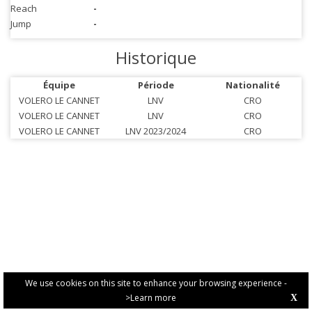
Reach
-
Jump
-
Historique
Équipe
Période
Nationalité
VOLERO LE CANNET
LNV
CRO
VOLERO LE CANNET
LNV
CRO
VOLERO LE CANNET
LNV 2023/2024
CRO
We use cookies on this site to enhance your browsing experience -
>Learn more
X
PRIVACY POLICY