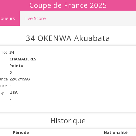
Coupe de France 2025
Joueurs
Live Score
34 OKENWA Akuabata
llot
34
CHAMALIERES
Pointu
0
ance
22/07/1998
ance
-
ity
USA
-
-
Historique
Période
Nationalité