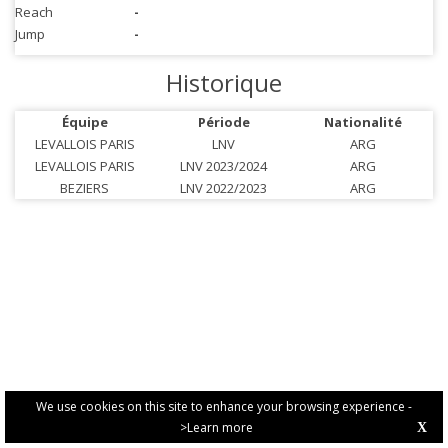
Reach
-
Jump
-
Historique
Équipe
Période
Nationalité
LEVALLOIS PARIS
LNV
ARG
LEVALLOIS PARIS
LNV 2023/2024
ARG
BEZIERS
LNV 2022/2023
ARG
We use cookies on this site to enhance your browsing experience -
>Learn more
X
PRIVACY POLICY