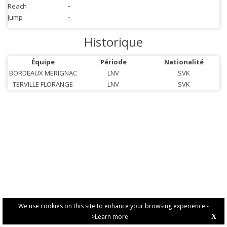
Reach
-
Jump
-
Historique
Équipe
Période
Nationalité
BORDEAUX MERIGNAC
LNV
SVK
TERVILLE FLORANGE
LNV
SVK
We use cookies on this site to enhance your browsing experience -
>Learn more
X
PRIVACY POLICY