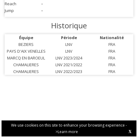
Reach
-
Jump
-
Historique
Équipe
Période
Nationalité
BEZIERS
LNV
FRA
PAYS D'AIX VENELLES
LNV
FRA
MARCQ EN BAROEUL
LNV 2023/2024
FRA
CHAMALIERES
LNV 2021/2022
FRA
CHAMALIERES
LNV 2022/2023
FRA
We use cookies on this site to enhance your browsing experience -
>Learn more
X
PRIVACY POLICY