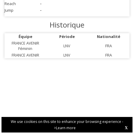
Reach
-
Jump
-
Historique
Équipe
Période
Nationalité
FRANCE AVENIR
LNV
FRA
Féminin
FRANCE AVENIR
LNV
FRA
We use cookies on this site to enhance your browsing experience -
>Learn more
X
PRIVACY POLICY