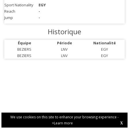
Sport Nationality
EGY
Reach
-
Jump
-
Historique
Équipe
Période
Nationalité
BEZIERS
LNV
EGY
BEZIERS
LNV
EGY
We use cookies on this site to enhance your browsing experience -
>Learn more
X
PRIVACY POLICY