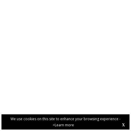
We use cookies on this site to enhance your browsing experience -
>Learn more
X
PRIVACY POLICY