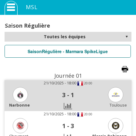
MSL
Saison Régulière
SaisonRégulière - Marmara SpikeLigue
Journée 01
21/10/2025 - 18:00
20:00
3
-
1
Narbonne
Toulouse
21/10/2025 - 18:00
20:00
1
-
3