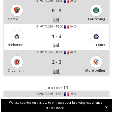
31/01/2026 - 18:00
20:00
0
-
3
Ajaccio
Tourcoing
31/01/2026 - 18:00
20:00
1
-
3
Narbonne
Tours
31/01/2026 - 18:00
20:00
2
-
3
Chaumont
Montpellier
Journée 19
03/02/2026 - 17:30
19:30
3
-
0
We use cookies on this site to enhance your browsing experience -
>Learn more
X
PRIVACY POLICY
Poitiers
Cannes