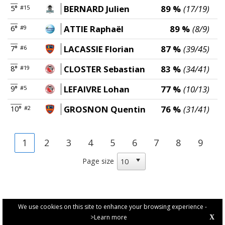
BERNARD Julien
89 %
(17/19)
5°
#15
ATTIE Raphaël
89 %
(8/9)
6°
#9
LACASSIE Florian
87 %
(39/45)
7°
#6
CLOSTER Sebastian
83 %
(34/41)
8°
#19
LEFAIVRE Lohan
77 %
(10/13)
9°
#5
GROSNON Quentin
76 %
(31/41)
10°
#2
1
2
3
4
5
6
7
8
9
Page size
We use cookies on this site to enhance your browsing experience -
>Learn more
X
PRIVACY POLICY