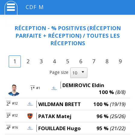
CDF M
RÉCEPTION - % POSITIVES
(RÉCEPTION
PARFAITE + RÉCEPTION) / TOUTES LES
RÉCEPTIONS
1
2
3
4
5
6
7
8
9
Page size
DEMIROVIC Eldin
1°
#1
100 %
(8/8)
WILDMAN BRETT
100 %
(19/19)
2°
#12
PATAK Matej
96 %
(25/26)
3°
#12
FOUILLADE Hugo
95 %
(21/22)
4°
#16