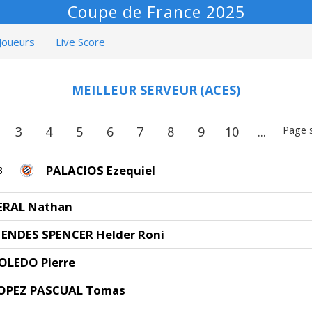
Coupe de France 2025
Joueurs
Live Score
MEILLEUR SERVEUR
(ACES)
Page 
3
4
5
6
7
8
9
10
...
PALACIOS Ezequiel
3
ERAL Nathan
ENDES SPENCER Helder Roni
OLEDO Pierre
OPEZ PASCUAL Tomas