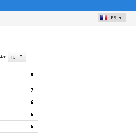
size
8
7
6
6
6