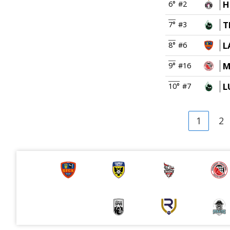
H
6°
#2
T
7°
#3
L
8°
#6
M
9°
#16
L
10°
#7
1
2