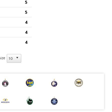
5
5
4
4
4
size