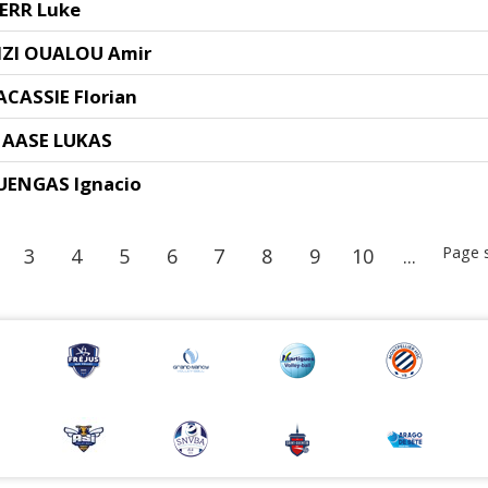
ERR Luke
IZI OUALOU Amir
ACASSIE Florian
AASE LUKAS
UENGAS Ignacio
Page 
3
4
5
6
7
8
9
10
...