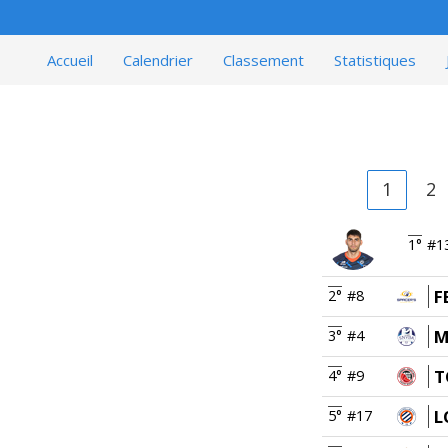
Accueil
Calendrier
Classement
Statistiques
1
2
1°
#1
F
2°
#8
M
3°
#4
T
4°
#9
L
5°
#17