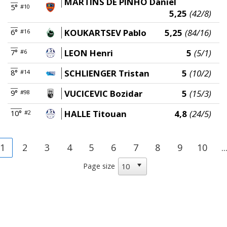
MARTINS DE PINHO Daniel
5°
#10
5,25
(42/8)
KOUKARTSEV Pablo
5,25
(84/16)
6°
#16
LEON Henri
5
(5/1)
7°
#6
SCHLIENGER Tristan
5
(10/2)
8°
#14
VUCICEVIC Bozidar
5
(15/3)
9°
#98
HALLE Titouan
4,8
(24/5)
10°
#2
1
2
3
4
5
6
7
8
9
10
..
Page size