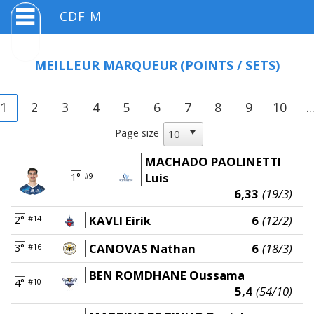
CDF M
MEILLEUR MARQUEUR
(POINTS / SETS)
1
2
3
4
5
6
7
8
9
10
..
Page size
MACHADO PAOLINETTI
Luis
1°
#9
6,33
(19/3)
KAVLI Eirik
6
(12/2)
2°
#14
CANOVAS Nathan
6
(18/3)
3°
#16
BEN ROMDHANE Oussama
4°
#10
5,4
(54/10)