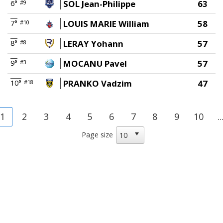
SOL Jean-Philippe
63
6°
#9
LOUIS MARIE William
58
7°
#10
LERAY Yohann
57
8°
#8
MOCANU Pavel
57
9°
#3
PRANKO Vadzim
47
10°
#18
1
2
3
4
5
6
7
8
9
10
..
Page size