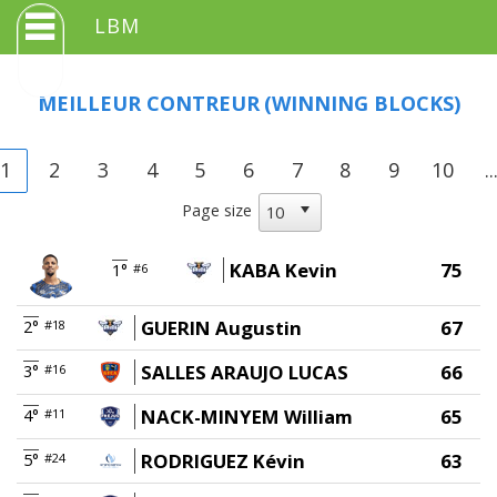
LBM
MEILLEUR CONTREUR
(WINNING BLOCKS)
1
2
3
4
5
6
7
8
9
10
..
Page size
KABA Kevin
75
1°
#6
GUERIN Augustin
67
2°
#18
SALLES ARAUJO LUCAS
66
3°
#16
NACK-MINYEM William
65
4°
#11
RODRIGUEZ Kévin
63
5°
#24