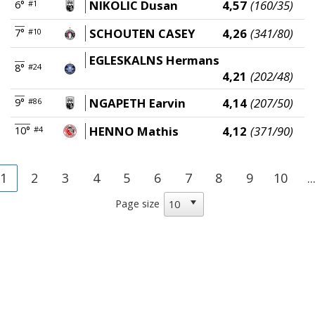
NIKOLIC Dusan
4,57
(160/35)
6°
#1
SCHOUTEN CASEY
4,26
(341/80)
7°
#10
EGLESKALNS Hermans
8°
#24
4,21
(202/48)
NGAPETH Earvin
4,14
(207/50)
9°
#86
HENNO Mathis
4,12
(371/90)
10°
#4
1
2
3
4
5
6
7
8
9
10
..
Page size