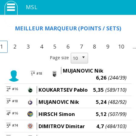
MSL
MEILLEUR MARQUEUR
(POINTS / SETS)
1
2
3
4
5
6
7
8
9
10
..
Page size
MUJANOVIC Nik
1°
#18
6,26
(244/39)
KOUKARTSEV Pablo
5,35
(589/110)
2°
#16
MUJANOVIC Nik
5,24
(482/92)
3°
#18
HIRSCH Simon
5,12
(507/99)
4°
#16
DIMITROV Dimitar
4,7
(484/103)
5°
#74