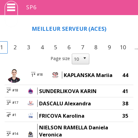
SP6
MEILLEUR SERVEUR
(ACES)
1
2
3
4
5
6
7
8
9
10
..
Page size
KAPLANSKA Mariia
44
1°
#18
SUNDERLIKOVA KARIN
41
2°
#18
DASCALU Alexandra
38
3°
#17
FRICOVA Karolina
35
4°
#1
NIELSON RAMELLA Daniela
Veronica
5°
#14