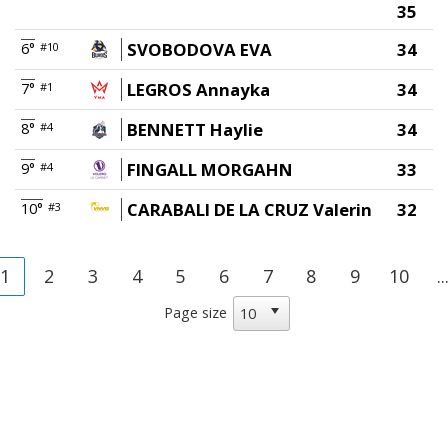
35
SVOBODOVA EVA
34
6°
#10
LEGROS Annayka
34
7°
#1
BENNETT Haylie
34
8°
#4
FINGALL MORGAHN
33
9°
#4
CARABALI DE LA CRUZ Valerin
32
10°
#3
1
2
3
4
5
6
7
8
9
10
..
Page size